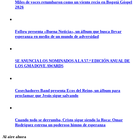
Miles de voces retumbaron como un viento recio en Bogotá Góspel
2026
Follow presenta «Buena Noticia», un álbum que busca llevar
esperanza en medio de un mundo de adversidad
SE ANUNCIA LOS NOMINADOS A LA 57.ª EDICIÓN ANUAL DE
LOS GMA DOVE AWARDS
Cosechadores Band presenta Ecos del Reino, un álbum para
proclamar que Jesús sigue salvando
Cuando todo se derrumba, Cristo sigue siendo la Roca: Omar
Rodríguez estrena un poderoso himno de esperanza
Al aire ahora