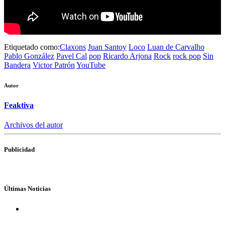
Etiquetado como:
Claxons
Juan Santoy
Loco
Luan de Carvalho
Pablo González
Pavel Cal
pop
Ricardo Arjona
Rock
rock pop
Sin
Bandera
Victor Patrón
YouTube
Autor
Feaktiva
Archivos del autor
Publicidad
Últimas Noticias