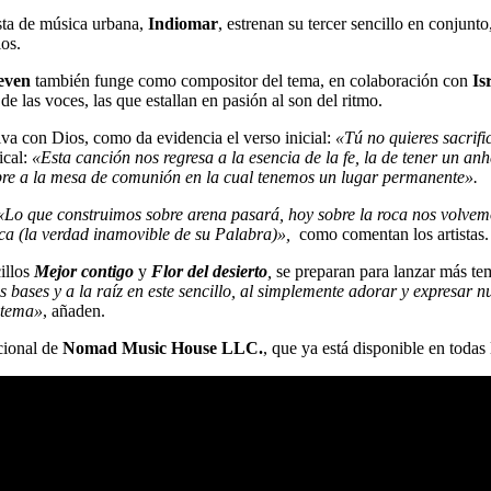
tista de música urbana,
Indiomar
, estrenan su tercer sencillo en conjunto
ios.
teven
también funge como compositor del tema, en colaboración con
Is
e las voces, las que estallan en pasión al son del ritmo.
viva con Dios, como da evidencia el verso inicial:
«
Tú no quieres sacrifi
ical:
«Esta canción nos regresa a la esencia de la fe, la de tener un anh
iempre a la mesa de comunión en la cual tenemos un lugar permanente».
«Lo que construimos sobre arena pasará, hoy sobre la roca nos volvem
oca (la verdad inamovible de su Palabra)»,
como comentan los artistas.
illos
Mejor contigo
y
Flor del desierto
,
se preparan para lanzar más tem
s bases y a la raíz en este sencillo, al simplemente adorar y expresar 
 tema»
, añaden.
cional de
Nomad Music House LLC.
, que ya está disponible en todas