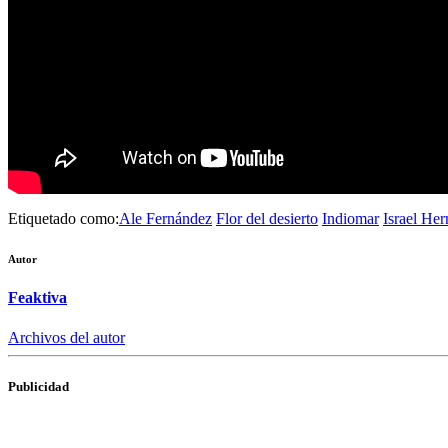
Etiquetado como:
Ale Fernández
Flor del desierto
Indiomar
Israel Her
Autor
Feaktiva
Archivos del autor
Publicidad