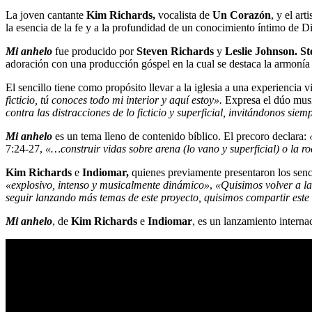
La joven cantante
Kim Richards,
vocalista de
Un Corazón
, y el ar
la esencia de la fe y a la profundidad de un conocimiento íntimo de D
Mi anhelo
fue producido por
Steven Richards
y
Leslie Johnson. S
adoración con una producción góspel en la cual se destaca la armonía d
El sencillo tiene como propósito llevar a la iglesia a una experiencia 
ficticio, tú conoces todo mi interior y aquí estoy».
Expresa el dúo mus
contra las distracciones de lo ficticio y superficial, invitándonos s
Mi anhelo
es un tema lleno de contenido bíblico. El precoro declara:
7:24-27,
«…construir vidas sobre arena (lo vano y superficial) o la r
Kim Richards
e
Indiomar,
quienes previamente presentaron los senc
«explosivo, intenso y musicalmente dinámico»
,
«
Quisimos volver a la
seguir lanzando más temas de este proyecto, quisimos compartir este
Mi anhelo
, de
Kim Richards
e
Indiomar
, es un lanzamiento interna