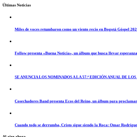
Últimas Noticias
Miles de voces retumbaron como un viento recio en Bogotá Góspel 20
Follow presenta «Buena Noticia», un álbum que busca llevar esperanz
SE ANUNCIA LOS NOMINADOS A LA 57.ª EDICIÓN ANUAL DE L
Cosechadores Band presenta Ecos del Reino, un álbum para proclamar 
Cuando todo se derrumba, Cristo sigue siendo la Roca: Omar Rodrígue
Al aire ahora