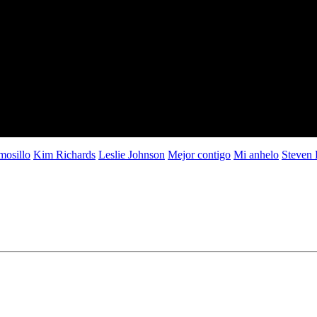
mosillo
Kim Richards
Leslie Johnson
Mejor contigo
Mi anhelo
Steven 