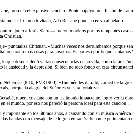
bé, presenta el explosivo sencillo «Ponte happy», una fusión de Latin 
sta musical. Como invitada, Ada Betsabé pone la cereza al helado.
ture, junto a Jesús Sierra— fueron movidos por los rampantes casos d
a Christian.
nsaje» puntualiza Christian. «Muchas veces nos derrumbamos porque sen
 ha preparado más cosas para nosotros. Es por eso por lo que cantamos
 lo que desencadenó varias consecuencias en su vida, como la presión d
tó la ansiedad y la depresión. Si bien no tocó fondo en esas circunstanc
ro Nehemías (8:10, RVR1960): «También les dijo: Id, comed de la grosu
cáis, porque la alegría del Señor es vuestra fortaleza».
etsabé, rapera cristiana con un testimonio impactante, logró ver la obr
 en el mundo, por eso nos pareció la persona ideal para esta canción».
 importante en los últimos años, alcanzando con su música América La
 las bandas con mensaje de fe logren entrar. Ya lo han experimentado e