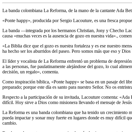
La banda colombiana La Reforma, de la mano de la cantante Ada Betsa
«Ponte happy», producida por Sergio Lacouture, es una fresca propue
La banda —integrada por los hermanos Christian, Jony y Checho Lacou
causa «muchas veces es la ausencia de gozo en nuestra vida»., coment
«La Biblia dice que el gozo es nuestra fortaleza y es ese nuestro me
ha hecho ser los aburridos del paseo. Pero somos más que eso y Dios
El líder y vocalista de La Reforma enfrentó un problema de depresión,
a las personas, fue paulatinamente alejándose del gozo, lo cual alimen
decisión, un regalo», comenta.
Como inspiración bíblica, «Ponte happy» se basa en un pasaje del lib
preparado; porque este día es santo para nuestro Señor. No os entristez
Respecto a la participación de su invitada, Lacouture comenta: «Ada B
difícil. Hoy sirve a Dios como misionera llevando el mensaje de Jesús
La Reforma es una banda colombiana que ha tenido un crecimiento muy
pueda impactar y sonar muy fuerte en lugares donde es muy difícil que
cambio.