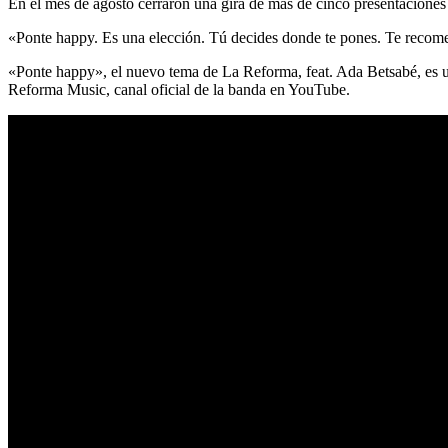
En el mes de agosto cerraron una gira de más de cinco presentaciones
«Ponte happy. Es una elección. Tú decides donde te pones. Te recomend
«Ponte happy», el nuevo tema de La Reforma, feat. Ada Betsabé, es un 
Reforma Music, canal oficial de la banda en YouTube.