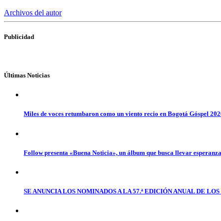
Archivos del autor
Publicidad
Últimas Noticias
Miles de voces retumbaron como un viento recio en Bogotá Góspel 20
Follow presenta «Buena Noticia», un álbum que busca llevar esperanz
SE ANUNCIA LOS NOMINADOS A LA 57.ª EDICIÓN ANUAL DE L