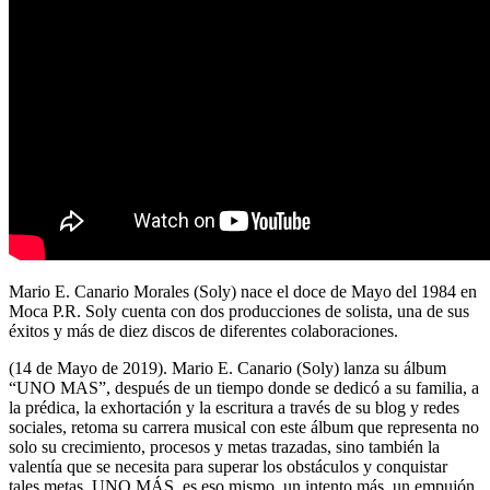
Mario E. Canario Morales (Soly) nace el doce de Mayo del 1984 en
Moca P.R. Soly cuenta con dos producciones de solista, una de sus
éxitos y más de diez discos de diferentes colaboraciones.
(14 de Mayo de 2019). Mario E. Canario (Soly) lanza su álbum
“UNO MAS”, después de un tiempo donde se dedicó a su familia, a
la prédica, la exhortación y la escritura a través de su blog y redes
sociales, retoma su carrera musical con este álbum que representa no
solo su crecimiento, procesos y metas trazadas, sino también la
valentía que se necesita para superar los obstáculos y conquistar
tales metas. UNO MÁS, es eso mismo, un intento más, un empujón