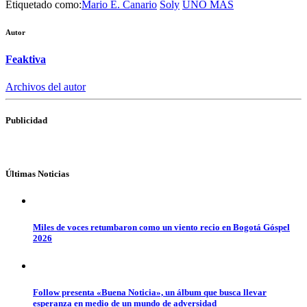
Etiquetado como:
Mario E. Canario
Soly
UNO MAS
Autor
Feaktiva
Archivos del autor
Publicidad
Últimas Noticias
Miles de voces retumbaron como un viento recio en Bogotá Góspel
2026
Follow presenta «Buena Noticia», un álbum que busca llevar
esperanza en medio de un mundo de adversidad