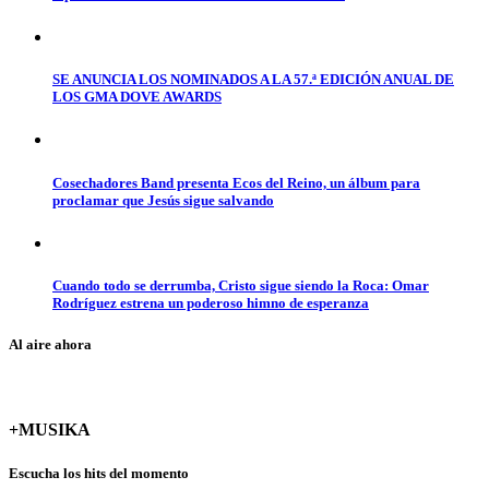
SE ANUNCIA LOS NOMINADOS A LA 57.ª EDICIÓN ANUAL DE
LOS GMA DOVE AWARDS
Cosechadores Band presenta Ecos del Reino, un álbum para
proclamar que Jesús sigue salvando
Cuando todo se derrumba, Cristo sigue siendo la Roca: Omar
Rodríguez estrena un poderoso himno de esperanza
Al aire ahora
+MUSIKA
Escucha los hits del momento