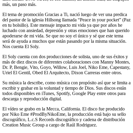
más, un paso más.
El tema de promoción Gracias a Ti, nació luego de ver una predica
del pastor de la iglesia Hillsong llamada “Peace in your pocket” (Paz
en tu bolsillo). Este mensaje impacto mi vida ya que por años he
luchado con ansiedad, depresión y otras emociones que han querido
apoderarse de mi vida. Se que no soy el único y sé que este tema
será de ayuda a muchos que están pasando por la misma situación.
Nos cuenta El Soly.
El Soly cuenta con dos producciones de solista, uno de sus éxitos y
más de diez discos de diferentes colaboraciones con Manny Montes,
Dr. P, Bengie, Vito, Goyo, Willow, Luis Joel, Niko Eme, Capestany,
Uriel El Gentil, Obed El Arquitecto, Dixon Carreras entre otros.
Su música la describe, como música con propósito así que se limita a
escribir y grabar en la voluntad y tiempo de Dios. Sus discos están
todos disponibles en iTunes, Spotify, Google Play entre otros para
descarga y reproducción digital.
El vídeo se grabo en la Mecca, California. El disco fue producido
por Niko Eme #ProdByNikoEme, la producción está bajo su sello
discográfico, L.c.S Records discográfico y cadena de distribución
Creation Music Group a cargo de Raúl Rodriguez.