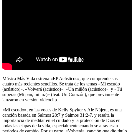
Música Más Vida estrena «EP Acústicos», que comprende sus
cuatro más recientes sencillos. Se trata de los temas «Mi escudo
(acústico)», «Volverá (acústico)», «Un millón (acústico)», y «Tú
superas (Mi pan, mi luz)» (feat. Un Corazón), que previamente
lanzaron en versión videoclip.
«Mi escudo», en las voces de Kelly Spyker y Ale Nájera, es una
canción basada en Salmos 28:7 y Salmos 31:2-7, y resalta la
importancia de meditar en el cuidado y la protección de Dios en
todas las etapas de la vida, especialmente cuando se atraviesan
períodos de cambio. Por su parte, «Volverá», canción que dio título