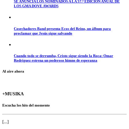
SE ANUNCIA LOS NOMINADOS A LA 57.ª EDICIÓN ANUAL DE
LOS GMA DOVE AWARDS
Cosechadores Band presenta Ecos del Reino, un álbum para
proclamar que Jesús sigue salvando
Cuando todo se derrumba, Cristo sigue siendo la Roca: Omar
Rodríguez estrena un poderoso himno de esperanza
Al aire ahora
+MUSIKA
Escucha los hits del momento
[...]