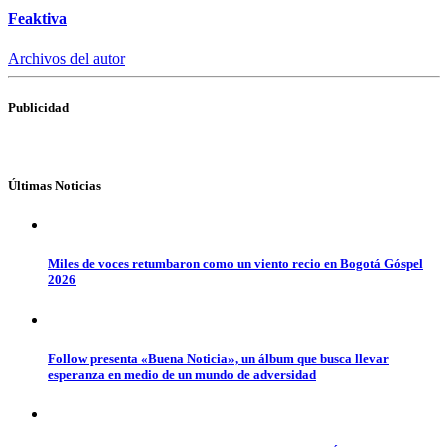
Feaktiva
Archivos del autor
Publicidad
Últimas Noticias
Miles de voces retumbaron como un viento recio en Bogotá Góspel
2026
Follow presenta «Buena Noticia», un álbum que busca llevar
esperanza en medio de un mundo de adversidad