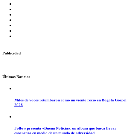
Publicidad
Últimas Noticias
Miles de voces retumbaron como un viento recio en Bogotá Góspel
2026
Follow presenta «Buena Noticia», un álbum que busca llevar
esperanza en medio de un mundo de adversidad