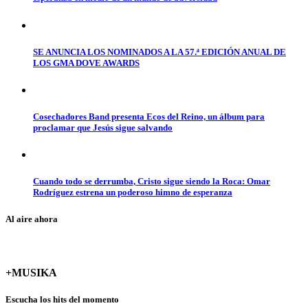
SE ANUNCIA LOS NOMINADOS A LA 57.ª EDICIÓN ANUAL DE
LOS GMA DOVE AWARDS
Cosechadores Band presenta Ecos del Reino, un álbum para
proclamar que Jesús sigue salvando
Cuando todo se derrumba, Cristo sigue siendo la Roca: Omar
Rodríguez estrena un poderoso himno de esperanza
Al aire ahora
+MUSIKA
Escucha los hits del momento