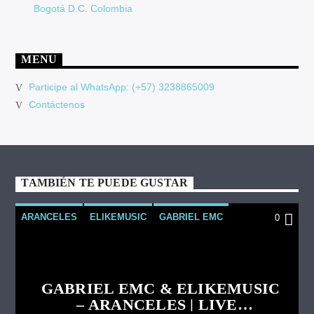
Bogotá D.C. Colombia
MENU
Participe al WhatsApp: (+57) 3238865009
Contáctenos
TAMBIÉN TE PUEDE GUSTAR
ARANCELES
ELIKEMUSIC
GABRIEL EMC
0
MÚSICA CRISTIANA
MÚSICA URBANA
VIDEOCLIPS
GABRIEL EMC & ELIKEMUSIC
– ARANCELES | LIVE