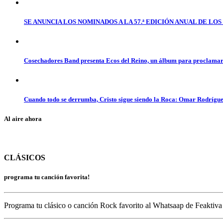
SE ANUNCIA LOS NOMINADOS A LA 57.ª EDICIÓN ANUAL DE L
Cosechadores Band presenta Ecos del Reino, un álbum para proclamar 
Cuando todo se derrumba, Cristo sigue siendo la Roca: Omar Rodrígue
Al aire ahora
CLÁSICOS
programa tu canción favorita!
Programa tu clásico o canción Rock favorito al Whatsaap de Feaktiva