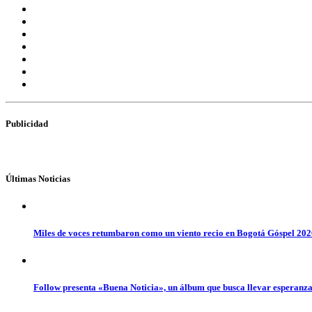
Publicidad
Últimas Noticias
Miles de voces retumbaron como un viento recio en Bogotá Góspel 20
Follow presenta «Buena Noticia», un álbum que busca llevar esperanz