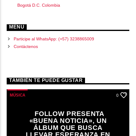
Bogotá D.C. Colombia
MENU
Participe al WhatsApp: (+57) 3238865009
Contáctenos
TAMBIÉN TE PUEDE GUSTAR
MÚSICA
0
FOLLOW PRESENTA
«BUENA NOTICIA», UN
ÁLBUM QUE BUSCA
LLEVAR ESPERANZA EN