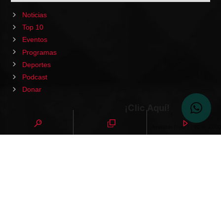
Noticias
Top 10
Eventos
Programas
Deportes
Podcast
Donar
¡Clic Aquí!
Available from 13:00 to 23:00
HOME
PODCAST
EVENTOS
VIDEOS
CONTACTO
NOTICIAS