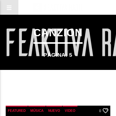
CANZION
PÁGINA: 5
CANCIÓN ACTUAL
FEATURED
MÚSICA
NUEVO
VIDEO
0
TÍTULO