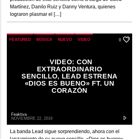
Martínez, Danilo Ruiz y Danny Ventura, quienes
lograron plasmar el […]
FEATURED
MÚSICA
NUEVO
VIDEO
0
VIDEO: CON
EXTRAORDINARIO
SENCILLO, LEAD ESTRENA
«DIOS ES BUENO» FT. UN
CORAZÓN
Feaktiva
NOVIEMBRE 22, 2019
La banda Lead sigue sorprendiendo, ahora con el
lanzamiento de su nuevo sencillo, «Dios es bueno»,