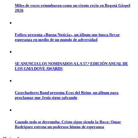
Miles de voces retumbaron como un viento recio en Bogotá Góspel
2026
Follow presenta «Buena Noticia», un álbum que busca llevar
esperanza en medio de un mundo de adversidad
SE ANUNCIA LOS NOMINADOS A LA 57.ª EDICIÓN ANUAL DE
LOS GMA DOVE AWARDS
Cosechadores Band presenta Ecos del Reino, un álbum para
proclamar que Jesús sigue salvando
Cuando todo se derrumba, Cristo sigue siendo la Roca: Omar
Rodríguez estrena un poderoso himno de esperanza