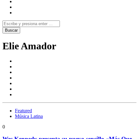
Elie Amador
Featured
Música Latina
0
Wes Kennedy presenta su nuevo sencillo «Más Que