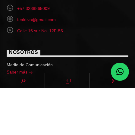
+57 3238865009
feaktiva@gmail.com
Calle 16 sur No. 12F-56
NOSOTROS
Medio de Comunicación
Saber más
MENÚ
Noticias
Top 10
Eventos
Programas