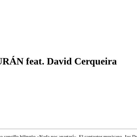
URÁN feat. David Cerqueira
 sencillo bilingüe «Nada nos apartará». El cantautor mexicano, Jay Dur