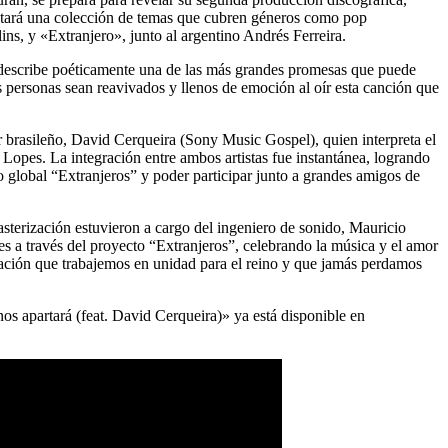
ntará una colección de temas que cubren géneros como pop
s, y «Extranjero», junto al argentino Andrés Ferreira.
al describe poéticamente una de las más grandes promesas que puede
s personas sean reavivados y llenos de emoción al oír esta canción que
or brasileño, David Cerqueira (Sony Music Gospel), quien interpreta el
Lopes. La integración entre ambos artistas fue instantánea, logrando
o global “Extranjeros” y poder participar junto a grandes amigos de
sterización estuvieron a cargo del ingeniero de sonido, Mauricio
s a través del proyecto “Extranjeros”, celebrando la música y el amor
oración que trabajemos en unidad para el reino y que jamás perdamos
nos apartará (feat. David Cerqueira)» ya está disponible en