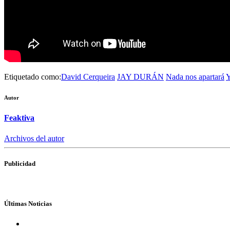
Etiquetado como:
David Cerqueira
JAY DURÁN
Nada nos apartará
Autor
Feaktiva
Archivos del autor
Publicidad
Últimas Noticias