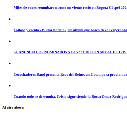
Miles de voces retumbaron como un viento recio en Bogotá Góspel 20
Follow presenta «Buena Noticia», un álbum que busca llevar esperanz
SE ANUNCIA LOS NOMINADOS A LA 57.ª EDICIÓN ANUAL DE L
Cosechadores Band presenta Ecos del Reino, un álbum para proclamar 
Cuando todo se derrumba, Cristo sigue siendo la Roca: Omar Rodrígue
Al aire ahora