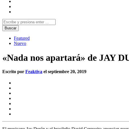
Featured
Nuevo
«Nada nos apartará» de JAY D
Escrito por
Feaktiva
el septiembre 20, 2019
El mexicano Jay Durán y el brasileño David Cerqueira anuncian nuevo