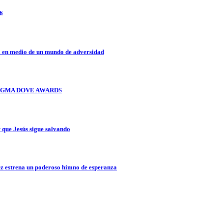
26
a en medio de un mundo de adversidad
OS GMA DOVE AWARDS
que Jesús sigue salvando
z estrena un poderoso himno de esperanza