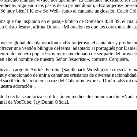
endiente. Siguiendo los pasos de su primer álbum, «Extranjeros» prese
Sé muy bien/ I Know So Well» junto al cantante anglosajón Caleb Collin
 tema que fue inspirado en el pasaje bíblico de Romanos 8:38-39, el cu
en Cristo Jesús», afirma Durán. «Mi oración es que los corazones de la
proyecto global de colaboraciones «Extranjeros»: el cantautor y product
recer una versión bilingüe del tema, adaptado al portugués por Daniel 
 dentro del género pop. «Estoy muy emocionado de ser parte del proyect
o en alto el nombre de nuestro Señor Jesucristo», comenta Cerqueira.
stuvo a cargo de Andrés Ferreira (Saddleback Worship) y la mezcla y ma
uy emocionado de unir a cantantes cristianos de diversas nacionalidade
del sacrificio de amor en la cruz del Calvario», expresa Durán. «Es mi 
 nuestra adoración».
ir de la fecha se autoriza su difusión en medios de comunicación. «Nada 
 canal de YouTube, Jay Durán Oficial.