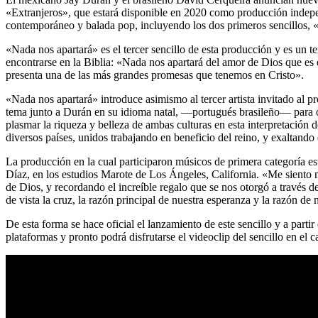
«Extranjeros», que estará disponible en 2020 como producción indep
contemporáneo y balada pop, incluyendo los dos primeros sencillos, «
«Nada nos apartará» es el tercer sencillo de esta producción y es un
encontrarse en la Biblia: «Nada nos apartará del amor de Dios que es 
presenta una de las más grandes promesas que tenemos en Cristo».
«Nada nos apartará» introduce asimismo al tercer artista invitado al 
tema junto a Durán en su idioma natal, —portugués brasileño— para of
plasmar la riqueza y belleza de ambas culturas en esta interpretación
diversos países, unidos trabajando en beneficio del reino, y exaltand
La producción en la cual participaron músicos de primera categoría e
Díaz, en los estudios Marote de Los Ángeles, California. «Me siento m
de Dios, y recordando el increíble regalo que se nos otorgó a través 
de vista la cruz, la razón principal de nuestra esperanza y la razón de
De esta forma se hace oficial el lanzamiento de este sencillo y a part
plataformas y pronto podrá disfrutarse el videoclip del sencillo en el