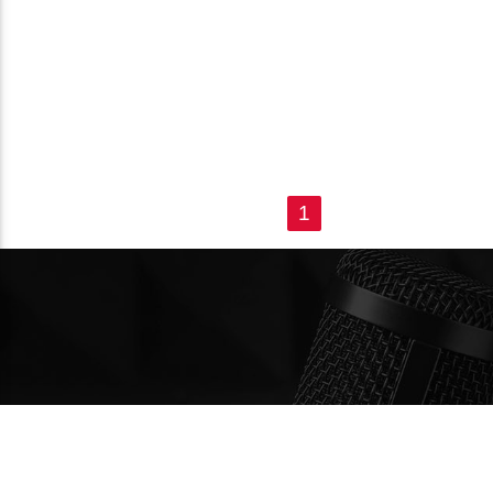
PÁGINAS
1