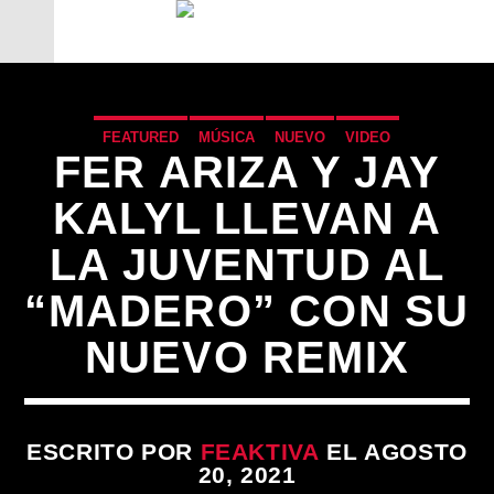
FEATURED
MÚSICA
NUEVO
VIDEO
FER ARIZA Y JAY
KALYL LLEVAN A
LA JUVENTUD AL
“MADERO” CON SU
NUEVO REMIX
CANCIÓN ACTUAL
ESCRITO POR
FEAKTIVA
EL AGOSTO
20, 2021
TÍTULO