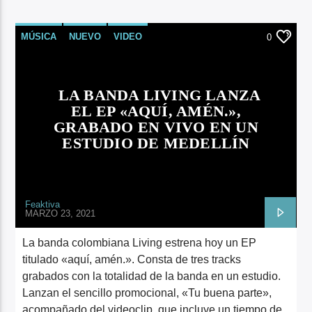
MÚSICA
NUEVO
VIDEO
0
LA BANDA LIVING LANZA
EL EP «AQUÍ, AMÉN.»,
GRABADO EN VIVO EN UN
ESTUDIO DE MEDELLÍN
Feaktiva
MARZO 23, 2021
La banda colombiana Living estrena hoy un EP
titulado «aquí, amén.». Consta de tres tracks
grabados con la totalidad de la banda en un estudio.
Lanzan el sencillo promocional, «Tu buena parte»,
acompañado del videoclip, que incluye un tiempo de