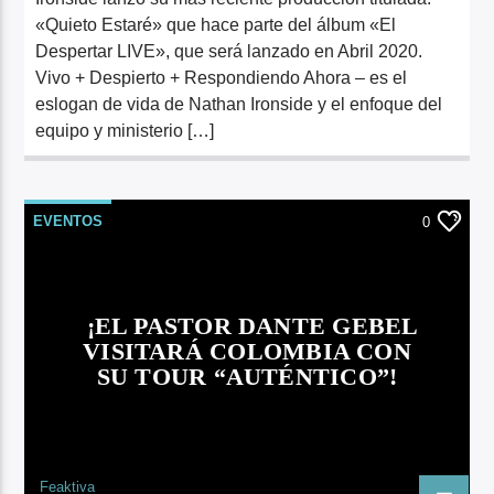
«Quieto Estaré» que hace parte del álbum «El
Despertar LIVE», que será lanzado en Abril 2020.
Vivo + Despierto + Respondiendo Ahora – es el
eslogan de vida de Nathan Ironside y el enfoque del
equipo y ministerio […]
EVENTOS
0
¡EL PASTOR DANTE GEBEL
VISITARÁ COLOMBIA CON
SU TOUR “AUTÉNTICO”!
Feaktiva