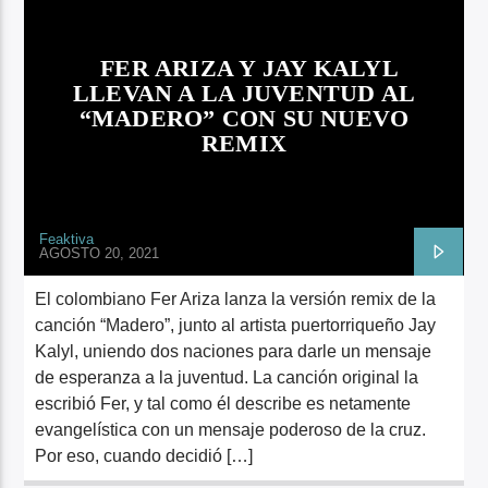
FER ARIZA Y JAY KALYL
LLEVAN A LA JUVENTUD AL
“MADERO” CON SU NUEVO
REMIX
Feaktiva
AGOSTO 20, 2021
El colombiano Fer Ariza lanza la versión remix de la
canción “Madero”, junto al artista puertorriqueño Jay
Kalyl, uniendo dos naciones para darle un mensaje
de esperanza a la juventud. La canción original la
escribió Fer, y tal como él describe es netamente
evangelística con un mensaje poderoso de la cruz.
Por eso, cuando decidió […]