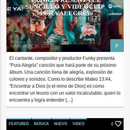
SENCILLO Y VIDEOCLIP
«PURA ALEGRÍA»
Feaktiva
NOVIEMBRE 26, 2021
El cantante, compositor y productor Funky presenta
“Pura Alegría” canción que hará parte de su próximo
álbum. Una canción llena de alegría, explosión de
colores y sonidos. Como lo describe Mateo 13:44,
“Encontrar a Dios (o el reino de Dios) es como
encontrar un tesoro con un valor incalculable, quien lo
encuentra y logra entender […]
FEATURED
MÚSICA
NUEVO
VIDEO
0