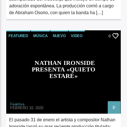
adoración espontánea. La producción corrió a cargo
de Abraham Osorio, con quien la banda ha […]
FEATURED
MÚSICA
NUEVO
VIDEO
0
NATHAN IRONSIDE
PRESENTA «QUIETO
ESTARÉ»
Feaktiva
FEBRERO 10, 2020
El pasado 31 de enero el artista y compositor Nathan
Ironside lanzó su mas reciente producción titulada: