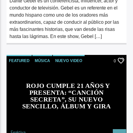
Dante Gebel es un conferencista, influencer, actor y
conductor de televisión. Gebel es un referente en el
mundo hispano como uno de los oradores más
extraordinarios, capaz de conducir al público por las
más fascinantes historias, que van desde las risas
hasta las lágrimas. En este show, Gebel […]
FEATURED
MÚSICA
NUEVO VIDEO
0
ROJO CUMPLE 21 AÑOS Y
PRESENTA: “CANCIÓN
SECRETA”, SU NUEVO
SENCILLO, ÁLBUM Y GIRA
Feaktiva