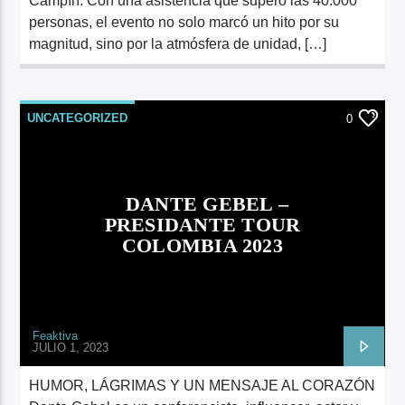
Campín. Con una asistencia que superó las 40.000
personas, el evento no solo marcó un hito por su
magnitud, sino por la atmósfera de unidad, […]
UNCATEGORIZED
0
DANTE GEBEL –
PRESIDANTE TOUR
COLOMBIA 2023
Feaktiva
JULIO 1, 2023
HUMOR, LÁGRIMAS Y UN MENSAJE AL CORAZÓN