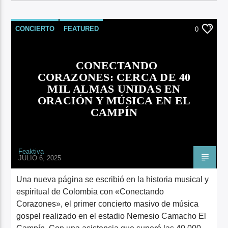
CONCIERTO
FEATURED
0
CONECTANDO
CORAZONES: CERCA DE 40
MIL ALMAS UNIDAS EN
ORACIÓN Y MÚSICA EN EL
CAMPÍN
Feaktiva
JULIO 6, 2025
Una nueva página se escribió en la historia musical y
espiritual de Colombia con «Conectando
Corazones», el primer concierto masivo de música
gospel realizado en el estadio Nemesio Camacho El