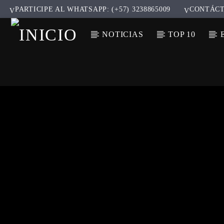
PARTICIPE AL WHATSAPP: (+57) 3238865009
CONTÁC
NOTICIAS
TOP 10
CANCIÓ
TÍT
ARTIS