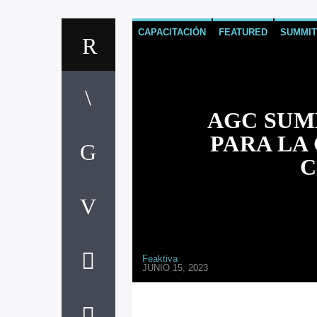
CAPACITACIÓN
FEATURED
SUMMIT
AGC SUMM
PARA LA
C
Feaktiva
JUNIO 15, 2023