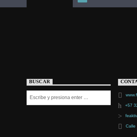
BUSCAR
CONT
www.f
+57 3
feakt
Calle