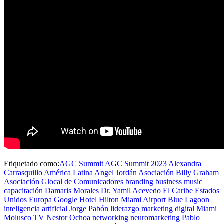
Etiquetado como:
AGC Summit
AGC Summit 2023
Alexandra
Carrasquillo
América Latina
Angel Jordán
Asociación Billy Graham
Asociación Glocal de Comunicadores
branding
business music
capacitación
Damaris Morales
Dr. Yamil Acevedo
El Caribe
Estados
Unidos
Europa
Google
Hotel Hilton Miami Airport Blue Lagoon
inteligencia artificial
Jorge Pabón
liderazgo
marketing digital
Miami
Molusco TV
Nestor Ochoa
networking
neuromarketing
Pablo