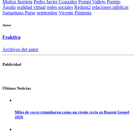
Muñoz Iturrieta
Pedro Javier González
Pompi Vallejo
Premio
Águila
realidad virtual
redes sociales
Redimi2
relaciones públicas
Samaritans Purse
septiembre
Vicente Pimienta
Autor
Feaktiva
Archivos del autor
Publicidad
Últimas Noticias
Miles de voces retumbaron como un viento recio en Bogotá Góspel
2026