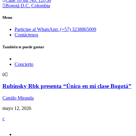
Calle 16 sur No. 12f-56
Bogotá D.C. Colombia
Menu
Participe al WhatsApp: (+57) 3238865009
Contáctenos
También te puede gustar
Concierto
0
Rubinsky Rbk presenta “Único en mi clase Bogotá”
Camilo Miranda
mayo 12, 2026