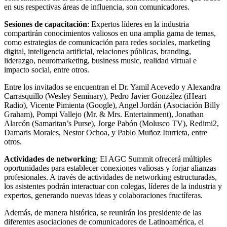
en sus respectivas áreas de influencia, son comunicadores.
Sesiones de capacitación
: Expertos líderes en la industria
compartirán conocimientos valiosos en una amplia gama de temas,
como estrategias de comunicación para redes sociales, marketing
digital, inteligencia artificial, relaciones públicas, branding,
liderazgo, neuromarketing, business music, realidad virtual e
impacto social, entre otros.
Entre los invitados se encuentran el Dr. Yamil Acevedo y Alexandra
Carrasquillo (Wesley Seminary), Pedro Javier González (iHeart
Radio), Vicente Pimienta (Google), Angel Jordán (Asociación Billy
Graham), Pompi Vallejo (Mr. & Mrs. Entertainment), Jonathan
Alarcón (Samaritan’s Purse), Jorge Pabón (Molusco TV),
Redimi2
,
Damaris Morales, Nestor Ochoa, y Pablo Muñoz Iturrieta, entre
otros.
Actividades de networking
: El AGC Summit ofrecerá múltiples
oportunidades para establecer conexiones valiosas y forjar alianzas
profesionales. A través de actividades de networking estructuradas,
los asistentes podrán interactuar con colegas, líderes de la industria y
expertos, generando nuevas ideas y colaboraciones fructíferas.
Además, de manera histórica, se reunirán los presidente de las
diferentes asociaciones de comunicadores de Latinoamérica, el