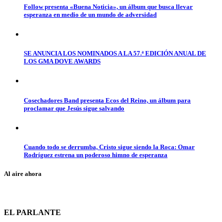
Follow presenta «Buena Noticia», un álbum que busca llevar
esperanza en medio de un mundo de adversidad
SE ANUNCIA LOS NOMINADOS A LA 57.ª EDICIÓN ANUAL DE
LOS GMA DOVE AWARDS
Cosechadores Band presenta Ecos del Reino, un álbum para
proclamar que Jesús sigue salvando
Cuando todo se derrumba, Cristo sigue siendo la Roca: Omar
Rodríguez estrena un poderoso himno de esperanza
Al aire ahora
EL PARLANTE