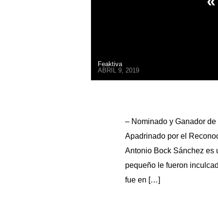
«
Feaktiva
ABRIL 9, 2019
– Nominado y Ganador de 
Apadrinado por el Reconoc
Antonio Bock Sánchez es u
pequeño le fueron inculcado
fue en […]