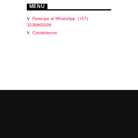
MENU
Participe al WhatsApp: (+57)
3238865009
Contáctenos