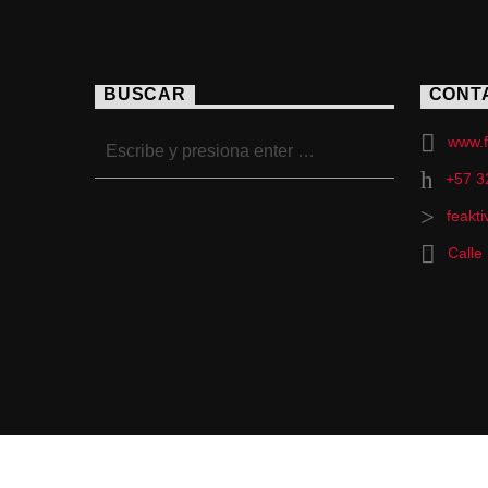
BUSCAR
CONT
www.f
+57 3
feakt
Calle