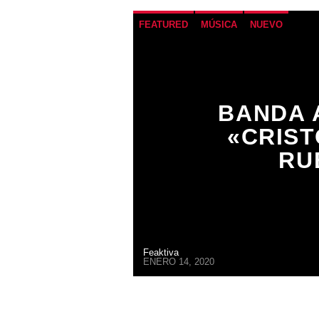
FEATURED
MÚSICA
NUEVO
BANDA 
«CRIST
RU
Feaktiva
ENERO 14, 2020