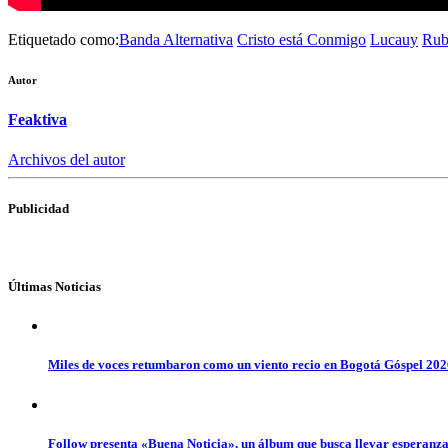
Etiquetado como:
Banda Alternativa
Cristo está Conmigo
Lucauy
Rub
Autor
Feaktiva
Archivos del autor
Publicidad
Últimas Noticias
Miles de voces retumbaron como un viento recio en Bogotá Góspel 20
Follow presenta «Buena Noticia», un álbum que busca llevar esperanz