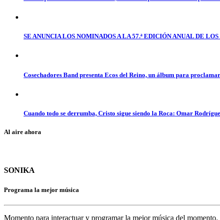
SE ANUNCIA LOS NOMINADOS A LA 57.ª EDICIÓN ANUAL DE L
Cosechadores Band presenta Ecos del Reino, un álbum para proclamar 
Cuando todo se derrumba, Cristo sigue siendo la Roca: Omar Rodrígue
Al aire ahora
SONIKA
Programa la mejor música
Momento para interactuar y programar la mejor música del momento.