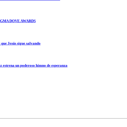
OS GMA DOVE AWARDS
que Jesús sigue salvando
z estrena un poderoso himno de esperanza