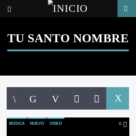
TU SANTO NOMBRE
CANCIÓN ACTUAL
MÚSICA
NUEVO
VIDEO
0
TÍTULO