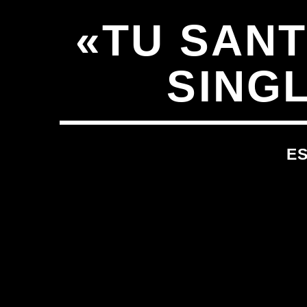
«TU SAN
SINGL
E