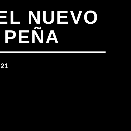
EL NUEVO
S PEÑA
021