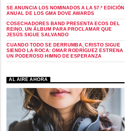
SE ANUNCIA LOS NOMINADOS A LA 57.ª EDICIÓN
ANUAL DE LOS GMA DOVE AWARDS
COSECHADORES BAND PRESENTA ECOS DEL
REINO, UN ÁLBUM PARA PROCLAMAR QUE
JESÚS SIGUE SALVANDO
CUANDO TODO SE DERRUMBA, CRISTO SIGUE
SIENDO LA ROCA: OMAR RODRÍGUEZ ESTRENA
UN PODEROSO HIMNO DE ESPERANZA
AL AIRE AHORA