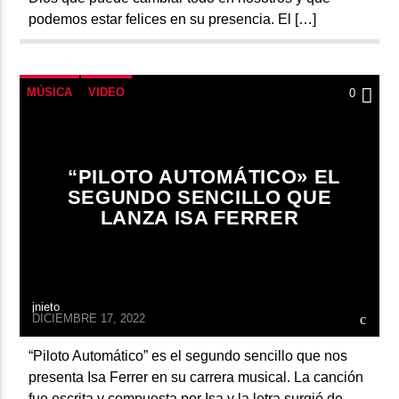
podemos estar felices en su presencia. El […]
MÚSICA
VIDEO
0
“PILOTO AUTOMÁTICO» EL
SEGUNDO SENCILLO QUE
LANZA ISA FERRER
jnieto
DICIEMBRE 17, 2022
“Piloto Automático” es el segundo sencillo que nos
presenta Isa Ferrer en su carrera musical. La canción
fue escrita y compuesta por Isa y la letra surgió de