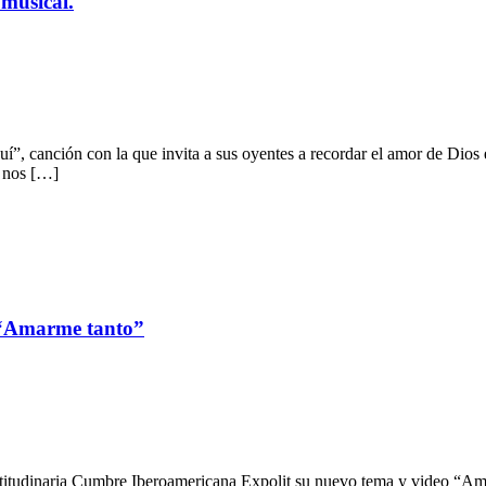
 musical.
uí”, canción con la que invita a sus oyentes a recordar el amor de Dios
s nos […]
 “Amarme tanto”
itudinaria Cumbre Iberoamericana Expolit su nuevo tema y video “Amar