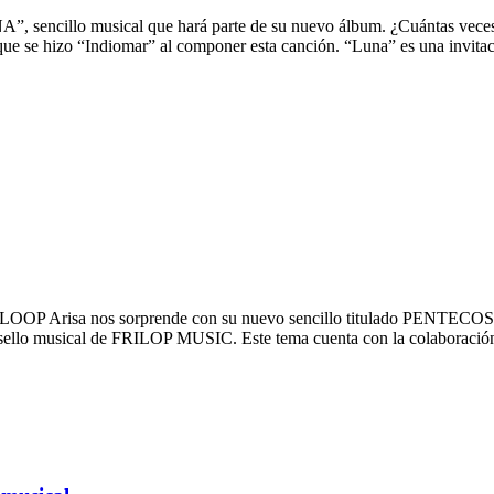
A”, sencillo musical que hará parte de su nuevo álbum. ¿Cuántas vece
a que se hizo “Indiomar” al componer esta canción. “Luna” es una invita
OP Arisa nos sorprende con su nuevo sencillo titulado PENTECOSTÉS,
el sello musical de FRILOP MUSIC. Este tema cuenta con la colaboraci