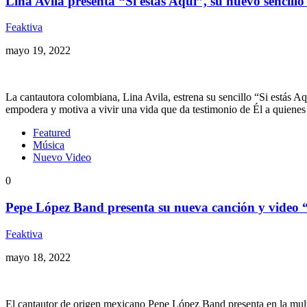
Lina Avila presenta “Si estás Aqui”, su nuevo sencillo
Feaktiva
mayo 19, 2022
La cantautora colombiana, Lina Avila, estrena su sencillo “Si estás Aq
empodera y motiva a vivir una vida que da testimonio de Él a quiene
Featured
Música
Nuevo Video
0
Pepe López Band presenta su nueva canción y video
Feaktiva
mayo 18, 2022
El cantautor de origen mexicano Pepe López Band presenta en la mult