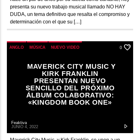
presenta su nuevo trabajo musical llamado NO HAY
DUDA, un tema definitivo que resalta el compromiso y
determinación con el que su […]
ANGLO
MÚSICA
NUEVO VIDEO
0
MAVERICK CITY MUSIC Y
KIRK FRANKLIN
PRESENTAN NUEVO
SENCILLO DEL PRÓXIMO
ÁLBUM COLABORATIVO:
«KINGDOM BOOK ONE»
Feaktiva
JUNIO 4, 2022
Maverick City Music, y Kirk Franklin, se unen a un