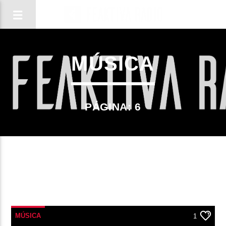
MÚSICA
PÁGINA: 6
1
CANCIÓN ACTUAL
MÚSICA
1
TÍTULO