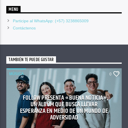
MENU
Participe al WhatsApp: (+57) 3238865009
Contáctenos
TAMBIÉN TE PUEDE GUSTAR
MÚSICA
0
FOLLOW PRESENTA «BUENA NOTICIA»,
UN ÁLBUM QUE BUSCA LLEVAR
ESPERANZA EN MEDIO DE UN MUNDO DE
ADVERSIDAD