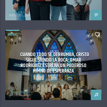
Lucas Rock
JULIO 31, 2026
MUSIC
0
CUANDO TODO SE DERRUMBA, CRISTO
SIGUE SIENDO LA ROCA: OMAR
RODRÍGUEZ ESTRENA UN PODEROSO
HIMNO DE ESPERANZA
Camilo Miranda
JULIO 14, 2026