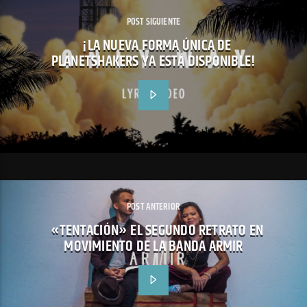
POST SIGUIENTE
¡LA NUEVA FORMA ÚNICA DE
PLANETSHAKERS YA ESTÁ DISPONIBLE!
POST ANTERIOR
«TENTACIÓN» EL SEGUNDO RETRATO EN
MOVIMIENTO DE LA BANDA ARMIR