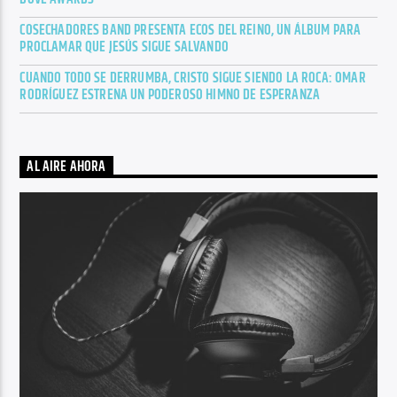
COSECHADORES BAND PRESENTA ECOS DEL REINO, UN ÁLBUM PARA
PROCLAMAR QUE JESÚS SIGUE SALVANDO
CUANDO TODO SE DERRUMBA, CRISTO SIGUE SIENDO LA ROCA: OMAR
RODRÍGUEZ ESTRENA UN PODEROSO HIMNO DE ESPERANZA
AL AIRE AHORA