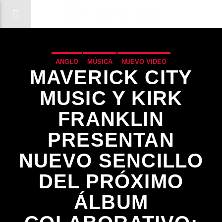
ANGLO
MÚSICA
NUEVO VIDEO
MAVERICK CITY
MUSIC Y KIRK
FRANKLIN
PRESENTAN
NUEVO SENCILLO
DEL PRÓXIMO
ÁLBUM
CANCIÓN ACTUAL
TÍTULO