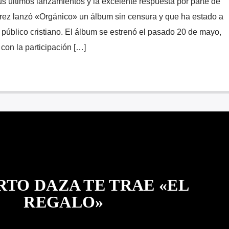
us últimos lanzamientos y la excelente respuesta por parte de
írez lanzó «Orgánico» un álbum sin censura y que ha estado a
 público cristiano. El álbum se estrenó el pasado 20 de mayo,
con la participación […]
RTO DAZA TE TRAE «EL
REGALO»