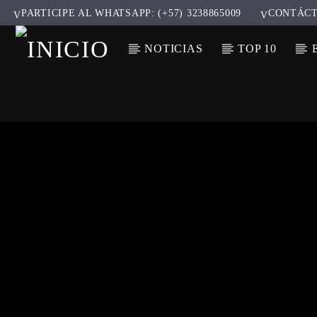
PARTICIPE AL WHATSAPP: (+57) 3238865009
CONTÁC
NOTICIAS
TOP 10
CANCIÓ
TÍT
ARTIS