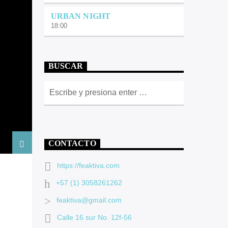
URBAN NIGHT
18:00
BUSCAR
CONTACTO
https://feaktiva.com
+57 (1) 3058261262
feaktiva@gmail.com
Calle 16 sur No. 12f-56