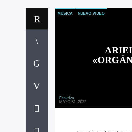
MÚSICA
NUEVO VIDEO
ARIE
«ORGÁN
Feaktiva
MAYO 31, 2022