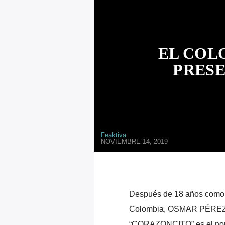
EL COL
PRES
Feaktiva
NOVIEMBRE 14, 2019
Después de 18 años como l
Colombia, OSMAR PÉREZ re
“CORAZONCITO” es el nomb