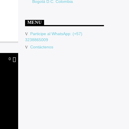
Bogotá D.C. Colombia
MENU
Participe al WhatsApp: (+57)
3238865009
Contáctenos
0