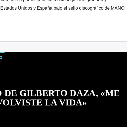
 Estados Unidos y España bajo el sello discográfico de MANO
O
 DE GILBERTO DAZA, «ME
OLVISTE LA VIDA»