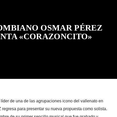
OMBIANO OSMAR PÉREZ
ENTA «CORAZONCITO»
íder de una de las agrupaciones icono del vallenato en
gresa para presentar su nueva propuesta como solista.
re de su primer sencillo musical que fue grabado y